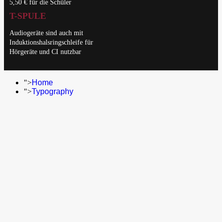
5,50 € für die Schüler
T-SPULE
Audiogeräte sind auch mit
Induktionshalsringschleife für
Hörgeräte und CI nutzbar
">
Home
">
Typography