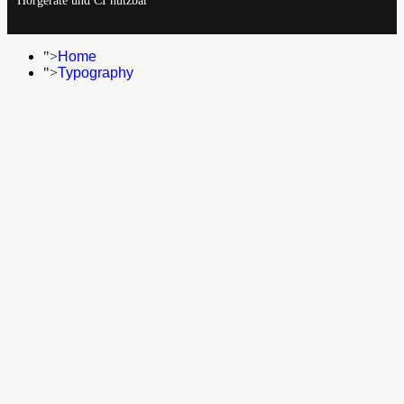
Hörgeräte und CI nutzbar
">
Home
">
Typography