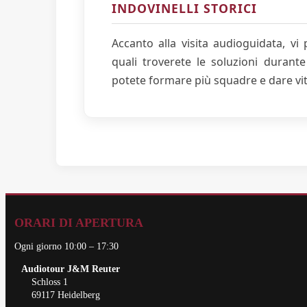
INDOVINELLI STORICI
Accanto alla visita audioguidata, vi 
quali troverete le soluzioni durant
potete formare più squadre e dare vita
ORARI DI APERTURA
Ogni giorno 10:00 – 17:30
Audiotour J&M Reuter
Schloss 1
69117 Heidelberg