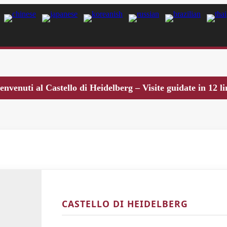
envenuti al Castello di Heidelberg – Visite guidate in 12 l
CASTELLO DI HEIDELBERG