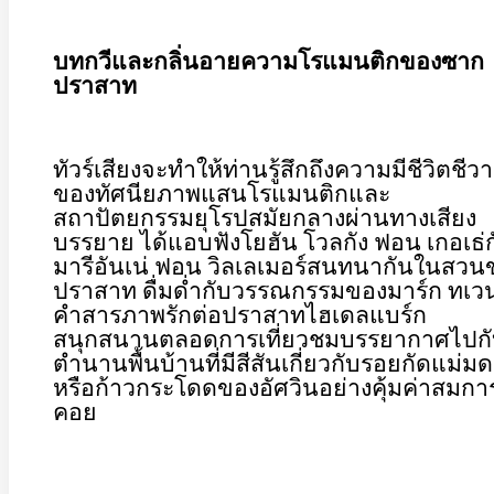
บทกวีและกลิ่นอายความโรแมนติกของซาก
ปราสาท
ทัวร์เสียงจะทำให้ท่านรู้สึกถึงความมีชีวิตชีวา
ของทัศนียภาพแสนโรแมนติกและ
สถาปัตยกรรมยุโรปสมัยกลางผ่านทางเสียง
บรรยาย ได้แอบฟังโยฮัน โวลกัง ฟอน เกอเธ่ก
มารีอันเน่ ฟอน วิลเลเมอร์สนทนากันในสวน
ปราสาท ดื่มด่ำกับวรรณกรรมของมาร์ก ทเว
คำสารภาพรักต่อปราสาทไฮเดลแบร์ก
สนุกสนานตลอดการเที่ยวชมบรรยากาศไปก
ตำนานพื้นบ้านที่มีสีสันเกี่ยวกับรอยกัดแม่มด
หรือก้าวกระโดดของอัศวินอย่างคุ้มค่าสมกา
คอย