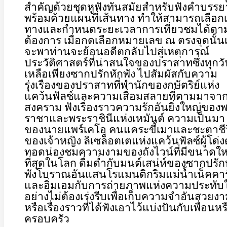
สำคัญด้วยชุดหูฟังทันสมัยสำหรับฟังคำบรร
พร้อมด้วยแผนที่เส้นทาง ทำให้สามารถเลือกเ
ทางและกำหนดระยะเวลาการเที่ยวชมได้ตา
ต้องการ เมื่อกดเลือกหมายเลข ณ ตรงจุดนั้น
จะพาท่านจะย้อนอดีตกลับไปสู่เหตุการณ์
ประวัติศาสตร์ที่น่าสนใจของปราสาทซึ่งทุกวัน
เหลือเพียงซากปรักหักพัง ไปสัมผัสกับความ
รุ่งเรืองของปราสาทที่พำนักของกษัตริย์แห่ง
แคว้นฟัลซ์และความเสื่อมสลายที่ตามมาจา
สงคราม ฟังเรื่องราวความรักอันยิ่งใหญ่ของ
ราชาและพระราชินีแห่งเหมันต์ ความเป็นมา
ของนายแพร์เคโอ คนแคระขี้เมาและชะตาชี
ของเจ้าหญิง ลิเซล็อตเตแห่งแคว้นฟัลซ์ผู้โด่ง
ทอดน่องชมความงามของถังไวน์ที่มีขนาดให
ที่สุดในโลก ดื่มด่ำกับมนต์เสน่ห์ของซากปรัก
พังโบราณอันแสนโรแมนติกริมแม่น้ำเน็คคาร
และอิ่มเอมกับการถ่ายภาพแห่งความประทับ
อย่างไม่ต้องเร่งรีบเพื่อเก็บความจำอันสวยง
หรือเรื่องราวที่ได้ฟังเอาไว้แบ่งปันกับเพื่อนหร
ครอบครัว